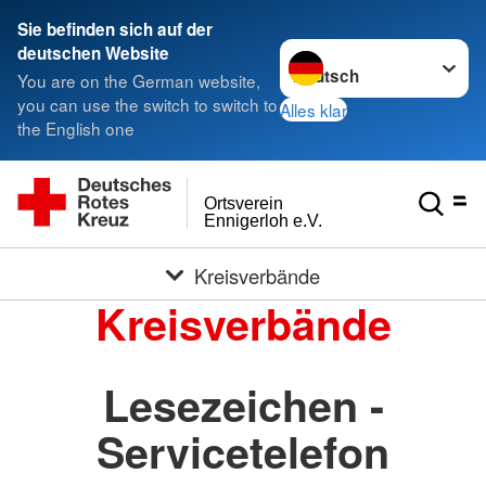
Sie befinden sich auf der
Sprache wechseln zu
deutschen Website
You are on the German website,
you can use the switch to switch to
Alles klar
the English one
Ortsverein
Ennigerloh e.V.
Kreisverbände
Kreisverbände
Lesezeichen -
Servicetelefon