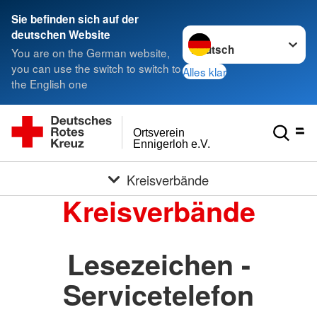
Sie befinden sich auf der
Sprache wechseln zu
deutschen Website
You are on the German website,
you can use the switch to switch to
Alles klar
the English one
Ortsverein
Ennigerloh e.V.
Kreisverbände
Kreisverbände
Lesezeichen -
Servicetelefon