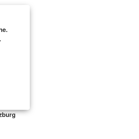
ne.
.
zburg