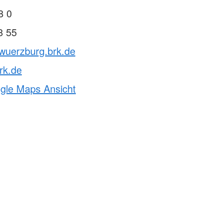
8 0
8 55
vwuerzburg.brk.de
rk.de
ogle Maps Ansicht