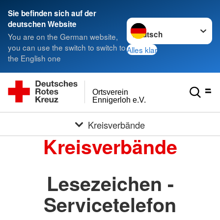
Sie befinden sich auf der
Sprache wechseln zu
deutschen Website
You are on the German website,
you can use the switch to switch to
Alles klar
the English one
Ortsverein
Ennigerloh e.V.
Kreisverbände
Kreisverbände
Lesezeichen -
Servicetelefon