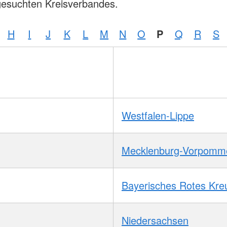
gesuchten Kreisverbandes.
H
I
J
K
L
M
N
O
P
Q
R
S
Westfalen-Lippe
Mecklenburg-Vorpomm
Bayerisches Rotes Kre
Niedersachsen