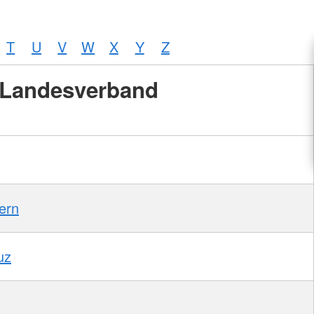
T
U
V
W
X
Y
Z
Landesverband
ern
uz