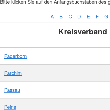
Bitte klicken Sie auf den Anfangsbuchstaben des 
A
B
C
D
E
F
G
Kreisverband
Paderborn
Parchim
Passau
Peine