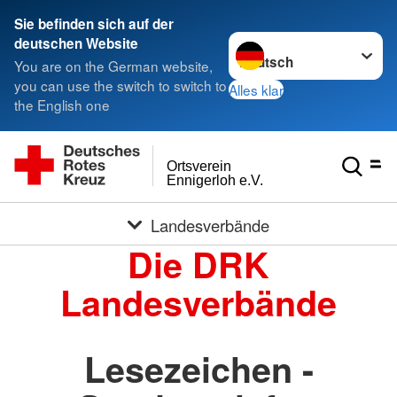
Sie befinden sich auf der
Sprache wechseln zu
deutschen Website
You are on the German website,
you can use the switch to switch to
Alles klar
the English one
Ortsverein
Ennigerloh e.V.
Landesverbände
Die DRK
Landesverbände
Lesezeichen -