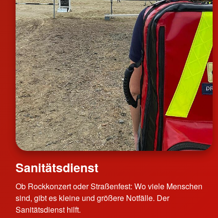
Sanitätsdienst
Ob Rockkonzert oder Straßenfest: Wo viele Menschen
sind, gibt es kleine und größere Notfälle. Der
Sanitätsdienst hilft.